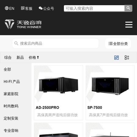
EN
客服
公众号
全部分类
综合
新品
价格
全部
HI-FI 产品
家庭影院
时尚数码
AD-2500PRO
SP-7500
高保真两声道纯后级功放
高保真7声道纯后级功放
定制安装
专业音响