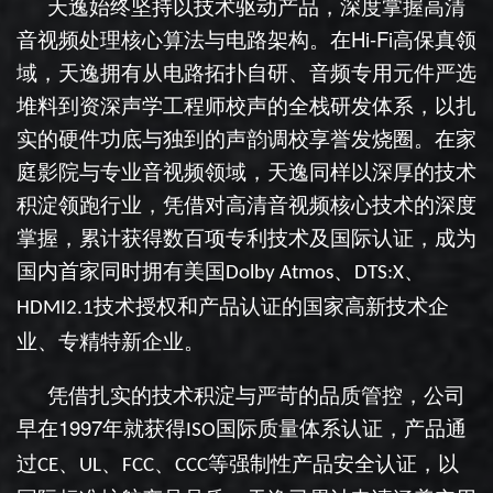
天逸始终坚持以技术驱动产品，深度掌握高清
Hi-Fi
音视频处理核心算法与电路架构。在
高保真领
域，天逸拥有从电路拓扑自研、音频专用元件严选
堆料到资深声学工程师校声的全栈研发体系，以扎
实的硬件功底与独到的声韵调校享誉发烧圈。在家
庭影院与专业音视频领域，天逸同样以深厚的技术
积淀领跑行业，凭借对高清音视频核心技术的深度
掌握，累计获得数百项专利技术及国际认证，成为
国内首家同时拥有美国
、
、
Dolby Atmos
DTS:X
技术授权和产品认证的国家高新技术企
HDMI2.1
业、专精特新企业。
凭借扎实的技术积淀与严苛的品质管控，公司
1997
早在
年就获得
国际质量体系认证，产品通
ISO
过
、
、
、
等强制性产品安全认证，以
CE
UL
FCC
CCC