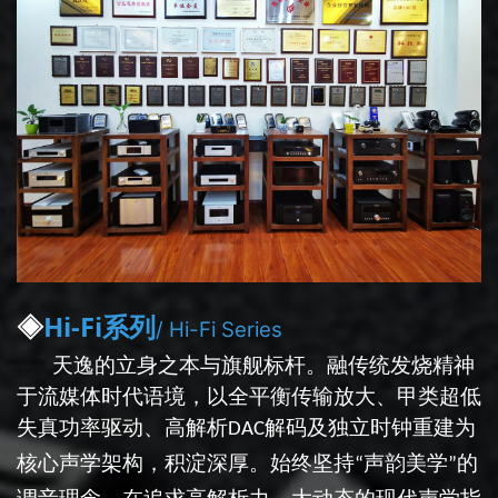
◈
Hi-Fi系列
/ Hi-Fi Series
天逸的立身之本与旗舰标杆。融传统发烧精神
于流媒体时代语境，以全平衡传输放大、甲类超低
失真功率驱动、高解析
解码及独立时钟重建为
DAC
核心声学架构，积淀深厚。始终坚持
声韵美学
的
“
”
调音理念，在追求高解析力、大动态的现代声学指