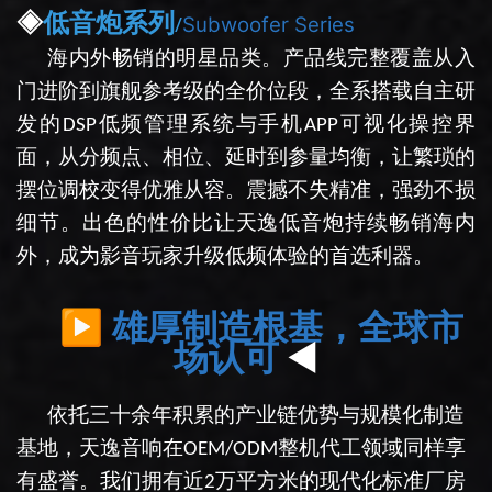
◈
低音炮
系列
/
Subwoofer Series
海内外畅销的明星品类
。
产品线完整覆盖从入
门进阶到旗舰参考级的全价位段，全系搭载自主研
发的
低频管理系统与手机
可视化操控界
DSP
APP
面，从分频点、相位、延时到参量均衡，
让繁琐的
摆位调校变得优雅从容。震撼不失精准，强劲不损
细节
。
出色的性价比让天逸低音炮持续畅销海内
外，成为影音玩家升级低频体验的首选利器。
▶
雄厚制造根基，全球市
◄
场认可
依托三十余年积累的产业链优势与规模化制造
基地，天逸音响在
整机代工领域同样享
OEM/ODM
有盛誉。我们拥有
近
万平方米的现代化标准厂房
2