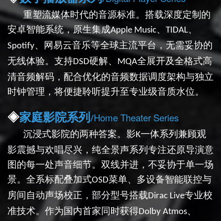
重塑流媒体时代的音源标准。搭载深度定制的
安卓智能系统，原生集成
、
、
Apple Music
TIDAL
、网易云音乐等全球主流平台，无需妥协的
Spotify
无线体验。支持
硬解、
全展开及全格式高
DSD
MQA
清音频解码，配合优化的音频数据调度架构与独立
时钟管理，将便捷聆听提升至专业级音质水位。
◈
家庭影院
系列
Home Theater Series
/
沉浸式影院的两种答案。影
一体系列兼顾观
K
影震撼与欢唱尽兴，纯全景声系列专注还原导演意
图的每一处声音细节。双线并进，不妥协于单一场
景。全系标配叠加式
菜单、多设备智能联控与
OSD
房间自动声场校正，部分型号搭载
专业校
Dirac Live
准技术。作为国内首家同时获得
、
Dolby Atmos