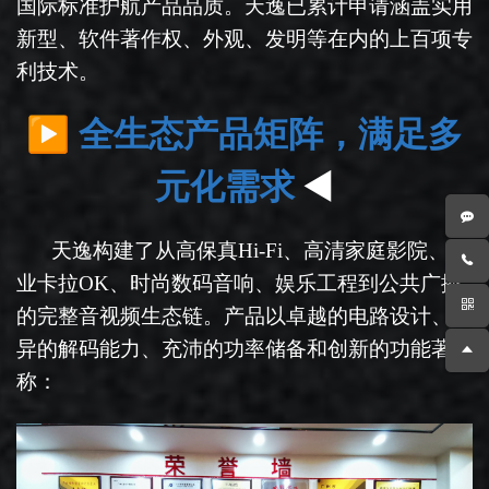
国际标准护航产品品质。天逸已累计申请涵盖实用
新型、软件著作权、外观、发明等在内的上百项专
利技术。
▶
全生态产品矩阵，满足
多
◄
元化需求
天逸构建了从高保真
Hi-Fi
、高清家庭影院、专
业卡拉
OK
、时尚数码音响、娱乐工程到公共广播
的完整音视频生态链。产品以卓越的电路设计、优
异的解码能力、充沛的功率储备和创新的功能著
称：